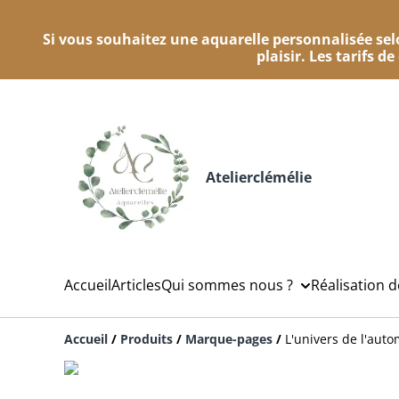
Si vous souhaitez une aquarelle personnalisée selo
plaisir. Les tarifs d
Atelierclémélie
Accueil
Articles
Qui sommes nous ?
Réalisation 
Accueil
/
Produits
/
Marque-pages
/
L'univers de l'aut