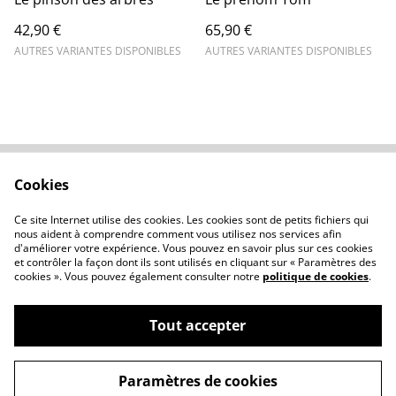
42,90 €
65,90 €
AUTRES VARIANTES DISPONIBLES
AUTRES VARIANTES DISPONIBLES
Cookies
Contactez-nous
Conditions
Politique de
Politique de cookies
Ce site Internet utilise des cookies. Les cookies sont de petits fichiers qui
confidentialité
nous aident à comprendre comment vous utilisez nos services afin
d'améliorer votre expérience. Vous pouvez en savoir plus sur ces cookies
et contrôler la façon dont ils sont utilisés en cliquant sur « Paramètres des
cookies ». Vous pouvez également consulter notre
politique de cookies
.
Tout accepter
©
2026
Atelierclémélie
Paramètres de cookies
powered by