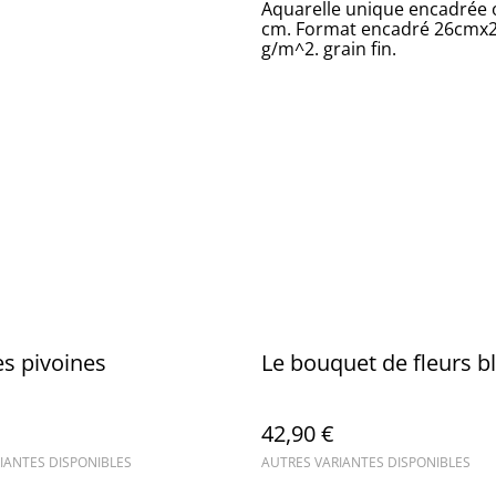
Aquarelle unique encadrée 
cm. Format encadré 26cmx20
g/m^2. grain fin.
es pivoines
Le bouquet de fleurs b
42,90 €
IANTES DISPONIBLES
AUTRES VARIANTES DISPONIBLES