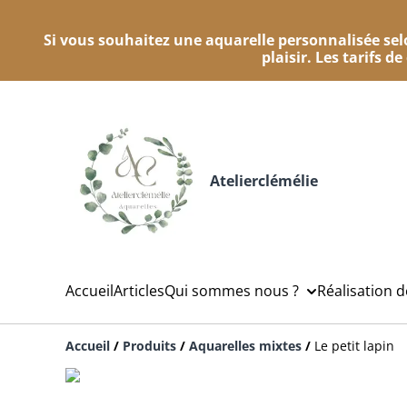
Si vous souhaitez une aquarelle personnalisée selo
plaisir. Les tarifs d
Atelierclémélie
Accueil
Articles
Qui sommes nous ?
Réalisation 
Accueil
/
Produits
/
Aquarelles mixtes
/
Le petit lapin