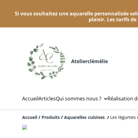
Si vous souhaitez une aquarelle personnalisée selo
plaisir. Les tarifs d
Atelierclémélie
Accueil
Articles
Qui sommes nous ?
Réalisation 
Accueil
/
Produits
/
Aquarelles cuisines
/
Les légumes 