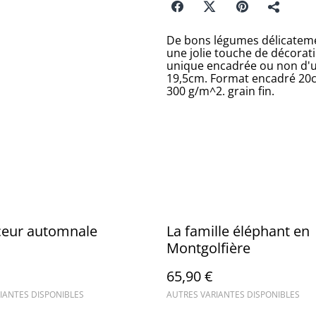
De bons légumes délicatemen
une jolie touche de décora
unique encadrée ou non d'u
19,5cm. Format encadré 20c
300 g/m^2. grain fin.
ceur automnale
La famille éléphant en
Montgolfière
65,90 €
IANTES DISPONIBLES
AUTRES VARIANTES DISPONIBLES