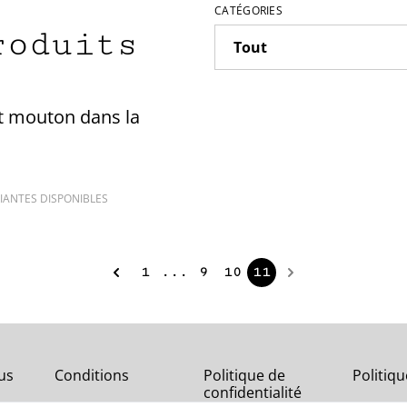
CATÉGORIES
roduits
t mouton dans la
IANTES DISPONIBLES
1
...
9
10
11
us
Conditions
Politique de
Politiq
confidentialité