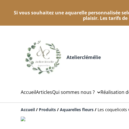
Si vous souhaitez une aquarelle personnalisée selo
plaisir. Les tarifs d
Atelierclémélie
Accueil
Articles
Qui sommes nous ?
Réalisation 
Accueil
/
Produits
/
Aquarelles fleurs
/
Les coquelicots 