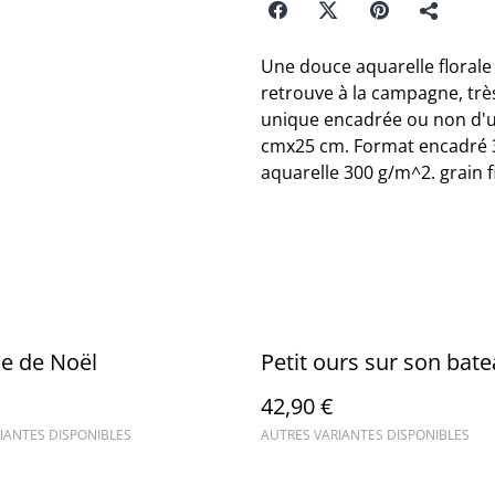
Une douce aquarelle florale 
retrouve à la campagne, très
unique encadrée ou non d'u
cmx25 cm. Format encadré 3
aquarelle 300 g/m^2. grain f
e de Noël
Petit ours sur son bat
42,90 €
IANTES DISPONIBLES
AUTRES VARIANTES DISPONIBLES